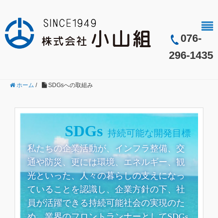
076-
296-1435
ホーム
/
SDGsへの取組み
SDGs
持続可能な開発目標
私たちの企業活動が、インフラ整備、交
通や防災、更には環境、エネルギー、観
光といった、人々の暮らしの支えになっ
ていることを認識し、企業方針の下、社
員が活躍できる持続可能社会の実現のた
め、業界のフロントランナーとしてSDGs